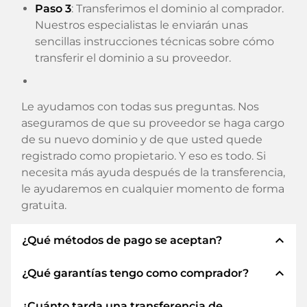
Paso 3
: Transferimos el dominio al comprador.
Nuestros especialistas le enviarán unas
sencillas instrucciones técnicas sobre cómo
transferir el dominio a su proveedor.
Le ayudamos con todas sus preguntas. Nos
aseguramos de que su proveedor se haga cargo
de su nuevo dominio y de que usted quede
registrado como propietario. Y eso es todo. Si
necesita más ayuda después de la transferencia,
le ayudaremos en cualquier momento de forma
gratuita.
expand_less
¿Qué métodos de pago se aceptan?
expand_less
¿Qué garantías tengo como comprador?
Utilizamos SEPA como prepago y utilizamos
STRIPE como proveedor de servicios de pago
¿Cuánto tarda una transferencia de